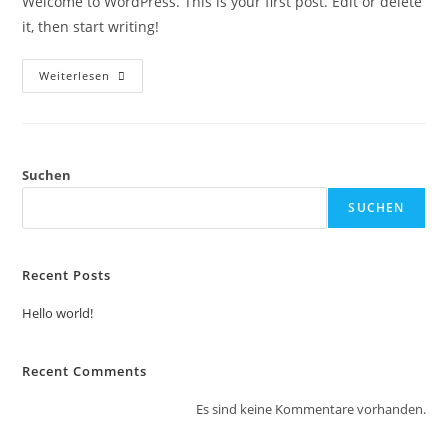
Welcome to WordPress. This is your first post. Edit or delete
it, then start writing!
Hello
Weiterlesen
World!
Suchen
SUCHEN
Recent Posts
Hello world!
Recent Comments
Es sind keine Kommentare vorhanden.