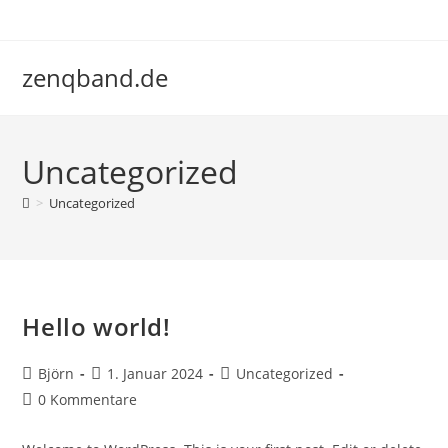
Zum
Inhalt
springen
zenqband.de
Uncategorized
>
Uncategorized
Hello world!
Beitrags-
Beitrag
Beitrags-
Björn
1. Januar 2024
Uncategorized
Autor:
veröffentlicht:
Kategorie:
Beitrags-
0 Kommentare
Kommentare: